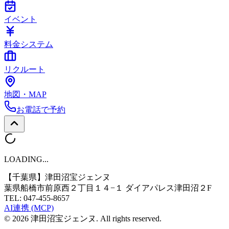
イベント
料金システム
リクルート
地図・MAP
お電話で予約
LOADING...
【千葉県】
津田沼宝ジェンヌ
葉県船橋市前原西２丁目１４−１ ダイアパレス津田沼２F
TEL:
047-455-8657
AI連携 (MCP)
©
2026
津田沼宝ジェンヌ
. All rights reserved.